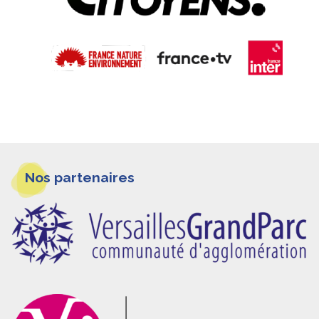
Informations
Nos partenaires
pieds
de
page