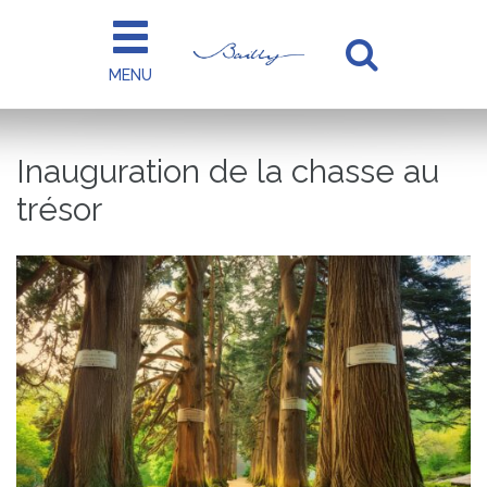
Gestion des traceurs
MENU
Aller
à
la
Inauguration de la chasse au
recherc
trésor