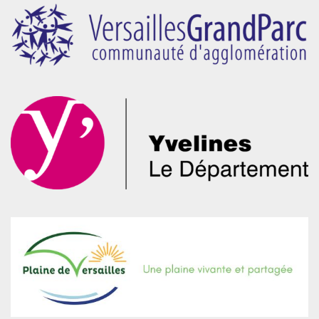
de
page