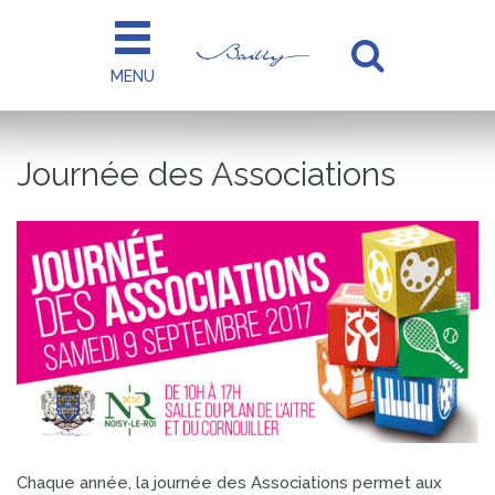
Gestion des traceurs
MENU
Aller
à
la
Journée des Associations
recherc
Chaque année, la journée des Associations permet aux