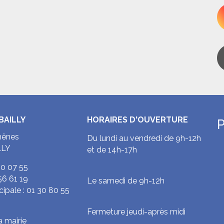
BAILLY
HORAIRES D'OUVERTURE
P
hênes
Du lundi au vendredi de 9h-12h
LLY
et de 14h-17h
80 07 55
56 61 19
Le samedi de 9h-12h
cipale :
01 30 80 55
Fermeture jeudi-après midi
a mairie