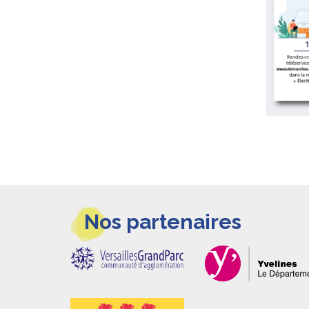
Informations
Nos partenaires
pieds
de
page