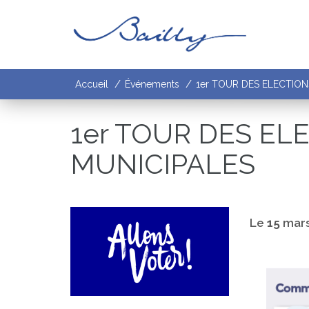
Gestion des traceurs
/
/
Accueil
Événements
1er TOUR DES ELECTION
Fermer
1er TOUR DES EL
MUNICIPALES
Le
15
mar