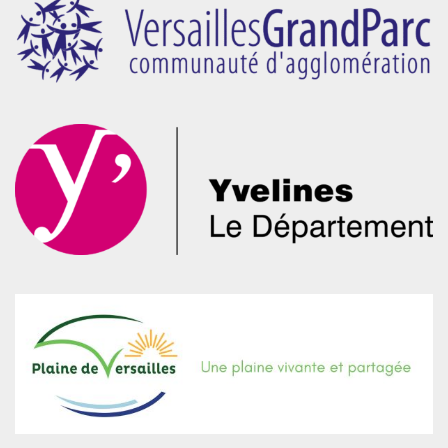
de
page