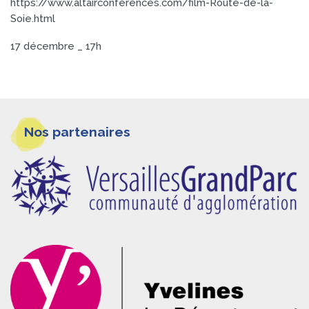
https://www.altairconferences.com/film-Route-de-la-
Soie.html
17 décembre _ 17h
Informations
Nos partenaires
pieds
de
page