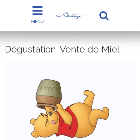
Gestion des traceurs
MENU
Aller
à
la
Dégustation-Vente de Miel
recherc