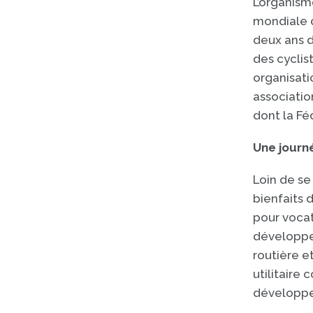
L’organism
mondiale d
deux ans d
des cyclis
organisat
associatio
dont la Fé
Une journé
Loin de se
bienfaits 
pour voca
développer
routière et
utilitaire
développem