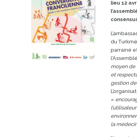
lieu 12 avr
l’assembl
consensus
L’ambassa
du Turkmén
parrainé e
l’Assemblé
moyen de t
et respect
gestion de 
L’organisa
«
encourage
l’utilisat
environne
la médecin