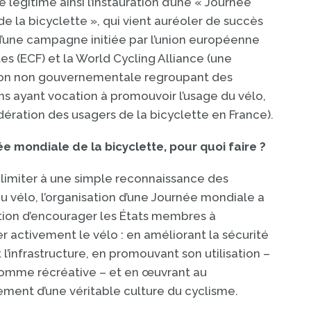
e légitime ainsi l’instauration d’une « Journée
e la bicyclette », qui vient auréoler de succès
’une campagne initiée par l’union européenne
tes (ECF) et la World Cycling Alliance (une
ion non gouvernementale regroupant des
ns ayant vocation à promouvoir l’usage du vélo,
dération des usagers de la bicyclette en France).
e mondiale de la bicyclette, pour quoi faire ?
 limiter à une simple reconnaissance des
du vélo, l’organisation d’une Journée mondiale a
tion d’encourager les États membres à
 activement le vélo : en améliorant la sécurité
 l’infrastructure, en promouvant son utilisation –
 comme récréative – et en œuvrant au
ent d’une véritable culture du cyclisme.