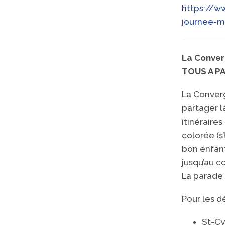
https://ww
journee-m
La Conver
TOUS A PA
La Converg
partager l
itinéraires
colorée (s
bon enfant
jusqu’au c
La parade 
Pour les dé
St-Cy