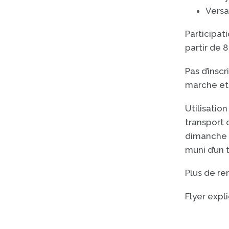
Versai
Participati
partir de 
Pas d’insc
marche et
Utilisatio
transport d
dimanche s
muni d’un t
Plus de r
Flyer expli