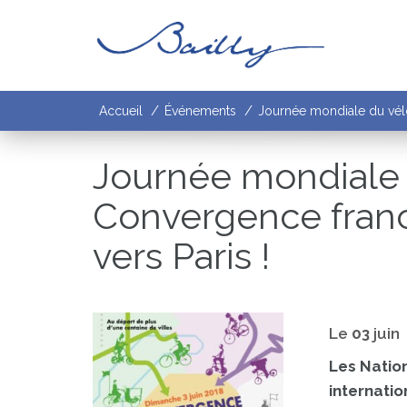
Gestion des traceurs
/
/
Accueil
Événements
Journée mondiale du vélo 
Fermer
Journée mondiale 
Convergence franci
vers Paris !
Le
03
juin
Les Nation
internatio