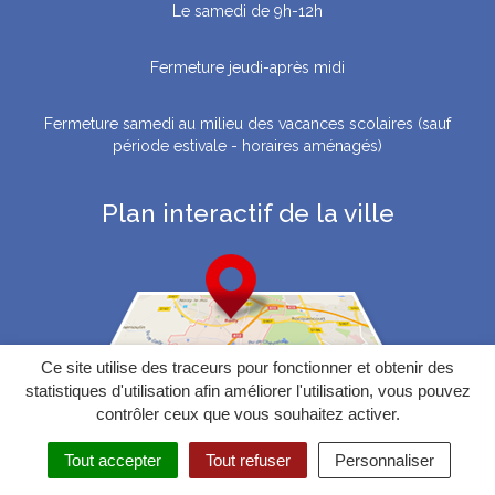
Le samedi de 9h-12h
Fermeture jeudi-après midi
Fermeture samedi au milieu des vacances scolaires (sauf
période estivale - horaires aménagés)
Plan interactif de la ville
Ce site utilise des traceurs pour fonctionner et obtenir des
statistiques d'utilisation afin améliorer l'utilisation, vous pouvez
contrôler ceux que vous souhaitez activer.
Confidentialité
Crédits
Mentions légales
Plan du site
Tout accepter
Tout refuser
Personnaliser
Newsletters
Nous contacter
Gérer mes cookies
Accessibilité : partiellement conforme