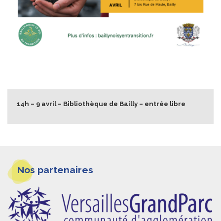
14h – 9 avril – Bibliothèque de Bailly – entrée libre
Informations
Nos partenaires
pieds
de
page