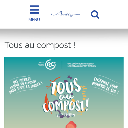
Gestion des traceurs
MENU
Aller
à
la
Tous au compost !
recherc