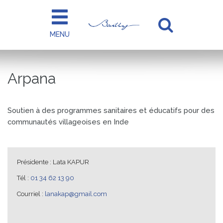
Gestion des traceurs
MENU
Aller
à
la
Arpana
recherc
Soutien à des programmes sanitaires et éducatifs pour des
communautés villageoises en Inde
Présidente : Lata KAPUR
Tél :
01 34 62 13 90
Courriel :
lanakap@gmail.com