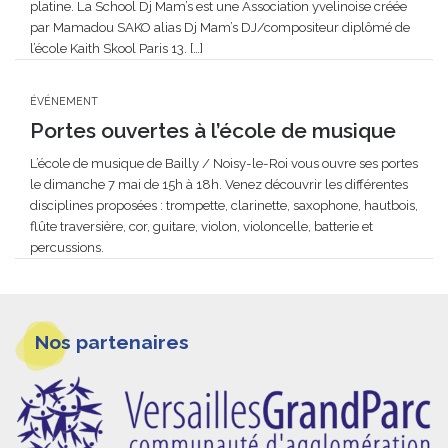
platine. La School Dj Mam’s est une Association yvelinoise créée
par Mamadou SAKO alias Dj Mam’s DJ/compositeur diplômé de
l’école Kaith Skool Paris 13. […]
ÉVÉNEMENT
Portes ouvertes à l’école de musique
L’école de musique de Bailly / Noisy-le-Roi vous ouvre ses portes
le dimanche 7 mai de 15h à 18h. Venez découvrir les différentes
disciplines proposées : trompette, clarinette, saxophone, hautbois,
flûte traversière, cor, guitare, violon, violoncelle, batterie et
percussions.
Informations
Nos partenaires
pieds
de
page