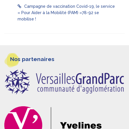
Campagne de vaccination Covid-19, le service
« Pour Aider à la Mobilité (PAM) »78-92 se
mobilise !
Informations
Nos partenaires
pieds
de
page